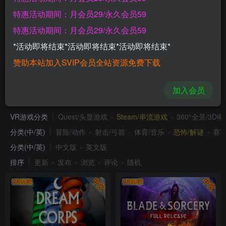
Meta Quest 游戏《极限滑翔伞》Paraglide Xtreme
特惠活动期间：月会员29/永久会员59
特惠活动期间：月会员29/永久会员59
>加载更多
*活动即将结束*活动即将结束*活动即将结束*
赞助本站加入SVIP会员全站资源免费下载
恐怖/解谜
加入会员
VR游戏分类
Quest/头显游戏
Steam/串流游戏
360°全景/3D
分类(中/英)
冒险/动作
射击/弓箭
体育/音乐
恐怖/解谜
赛车
分类(中/英)
中文版
英文版
排序
更新
发布
浏览
评论
随机