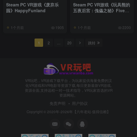
Steam PC VR游戏《废弃乐
Steam PC VR游戏《玩具熊的
园》HappyFunland
五夜后宫：傀儡之秘》Five
Nights at Freddys：Secret
of the Mimic
1个月前
1个月前
1905
2200
1
2
…
20
跳转
VR玩吧，VR游戏下载平台，为玩家提供海量免费的汉
化VR游戏和VR电影等资源下载,每日更新最新VR游戏,
资源全面,支持远程一对一技术指导，VR玩家首选的VR
资源网站。
免责声明
用户协议
Copyright © 2020年-2026年【六年老站·值得信赖】