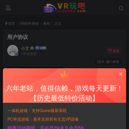
首页
VR软件/教程
教程
正文
用户协议
小艾
关注
1年前更新
0
1415
六年老站，值得信赖，游戏每天更新！
【历史最低特价活动】
欢迎注册加入 VR玩吧官网（www.vrwanba.com)，以下简
一体机游戏：支持Quest最新系统
称本站。
PC串流游戏：基本支持所有主流VR设备
特惠活动期间：月会员29/永久会员59