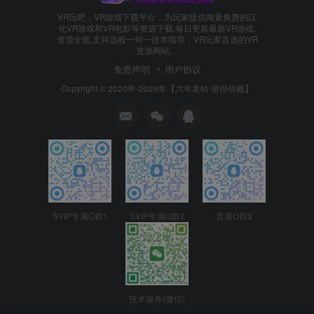
VR玩吧，VR游戏下载平台，为玩家提供海量免费的汉
化VR游戏和VR电影等资源下载,每日更新最新VR游戏,
资源全面,支持远程一对一技术指导，VR玩家首选的VR
资源网站。
免责声明
用户协议
Copyright © 2020年-2026年【六年老站·值得信赖】
SVIP专属Q群1
SVIP专属Q群2
普通Q群3
技术服务(微信)