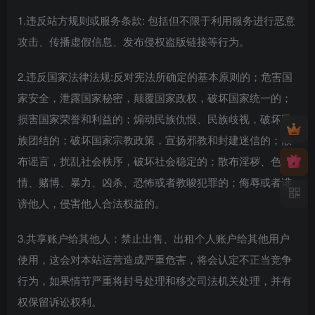
1.违反站方规则或服务条款: 包括但不限于利用服务进行恶意
攻击、传播虚假信息、发布侵权盗版链接等行为。
2.违反国家法律法规:反对宪法所确定的基本原则的；危害国
家安全，泄露国家秘密，颠覆国家政权，破坏国家统一的；
损害国家荣誉和利益的；煽动民族仇恨、民族歧视，破坏民
族团结的；破坏国家宗教政策，宣扬邪教和封建迷信的；散
布谣言，扰乱社会秩序，破坏社会稳定的；散布淫秽、色
情、赌博、暴力、凶杀、恐怖或者教唆犯罪的；侮辱或者诽
谤他人，侵害他人合法权益的。
3.共享账户给其他人：禁止出售、出租个人账户给其他用户
使用，这会对本站运营造成严重危害，将会认定不正当竞争
行为，如果情节严重将封号处理和移交司法机关处理，并有
权保留诉讼权利。