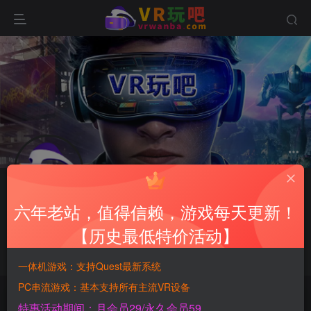
关注
六年老站，值得信赖，游戏每天更新！
wangling3621
【历史最低特价活动】
4枚徽章
辽宁
这家伙很懒，什么都没有写...
一体机游戏：支持Quest最新系统
PC串流游戏：基本支持所有主流VR设备
文章
0
收藏
0
评论
2
板块
0
帖子
0
粉丝
0
特惠活动期间：月会员29/永久会员59