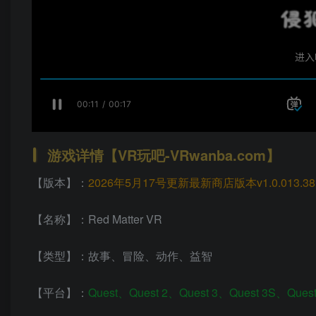
游戏详情【VR玩吧-VRwanba.com】
【版本】：
2026年5月17号更新最新商店版本v1.0.013.38
【名称】：Red Matter VR
【类型】：故事、冒险、动作、益智
【平台】：
Quest、Quest 2、Quest 3、
Quest 3S、
Que