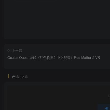
上一篇
Oculus Quest 游戏《红色物质2-中文配音》Red Matter 2 VR
评论
共4条