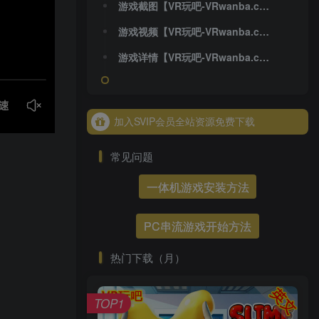
游戏截图【VR玩吧-VRwanba.com】
游戏视频【VR玩吧-VRwanba.com】
加入SVIP会员全站资源免费下载
游戏详情【VR玩吧-VRwanba.com】
加入SVIP会员全站资源免费下载
加入SVIP会员全站资源免费下载
加入SVIP会员全站资源免费下载
常见问题
一体机游戏安装方法
PC串流游戏开始方法
热门下载（月）
TOP1