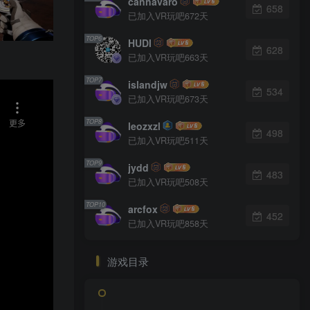
cannavaro
658
已加入VR玩吧672天
TOP6
HUDI
628
已加入VR玩吧663天
TOP7
islandjw
534
已加入VR玩吧673天
TOP8
leozxzl
498
已加入VR玩吧511天
TOP9
jydd
483
已加入VR玩吧508天
TOP10
arcfox
452
已加入VR玩吧858天
游戏目录