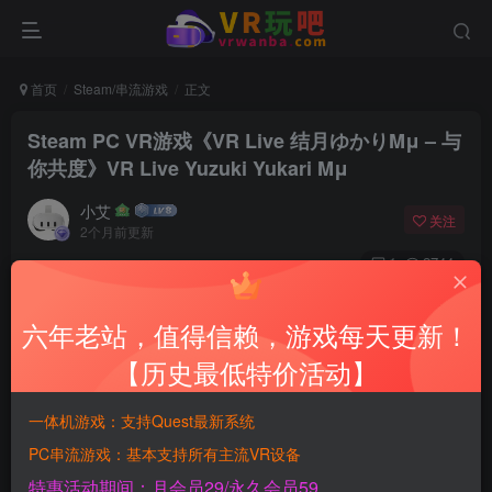
首页
Steam/串流游戏
正文
Steam PC VR游戏《VR Live 结月ゆかりMμ – 与
你共度》VR Live Yuzuki Yukari Mμ
小艾
关注
2个月前更新
1
2744
付费资源
六年老站，值得信赖，游戏每天更新！
Steam PC VR游戏《VR Live 结月ゆかりMμ – 与你共度》VR Live Yuzuki Yukari Mμ
此内容为付费资源，请付费后查看
【历史最低特价活动】
900
积分
一体机游戏：支持Quest最新系统
PC串流游戏：基本支持所有主流VR设备
免费
免费
黄金SVIP月会员
钻石SVIP永久会员
特惠活动期间：月会员29/永久会员59