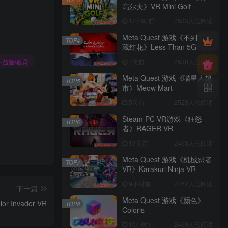
高尔夫》VR Mini Golf
12小时前
2533人已阅读
Meta Quest 游戏《不到5克
TOP4
藏红花》Less Than 5Gr of
Saffron
益智/教育
7天前
2530人已阅读
Meta Quest 游戏《喵星人超
TOP5
市》Meow Mart
5天前
2523人已阅读
Steam PC VR游戏《狂怒
TOP6
者》RAGER VR
13天前
2463人已阅读
Meta Quest 游戏《机械忍者
TOP7
VR》Karakuri Ninja VR
9小时前
2462人已阅读
下一篇
Meta Quest 游戏《颜色》
 Invader VR
TOP8
Coloris
10小时前
2460人已阅读