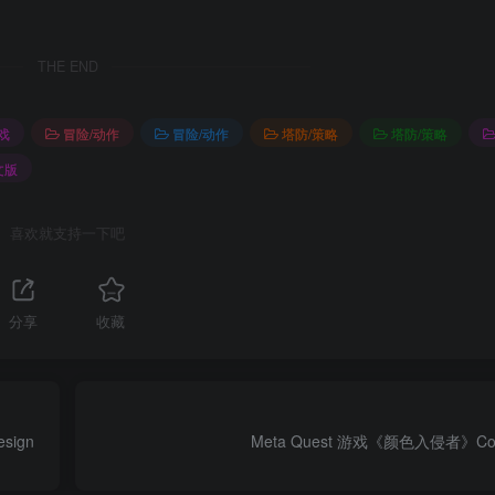
THE END
戏
冒险/动作
冒险/动作
塔防/策略
塔防/策略
文版
喜欢就支持一下吧
分享
收藏
esign
Meta Quest 游戏《颜色入侵者》Color