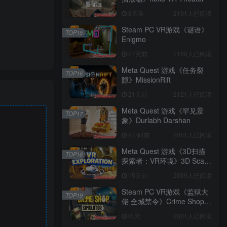
8天前
2191人已阅读
Steam PC VR游戏《谜语》
TOP15
Enigmo
27天前
2180人已阅读
Meta Quest 游戏《任务裂
TOP16
隙》MissionRift
21天前
2121人已阅读
Meta Quest 游戏《罕见景
TOP17
象》Durlabh Darshan
9小时前
2051人已阅读
Meta Quest 游戏《3D扫描
TOP18
探索者：VR环境》3D Scan
Explorer: VR Environments
15天前
2039人已阅读
Steam PC VR游戏《监狱大
TOP19
佬 全城禁令》Crime Shop
Simulator: A Prison Boss
昨天
2001人已阅读
Game