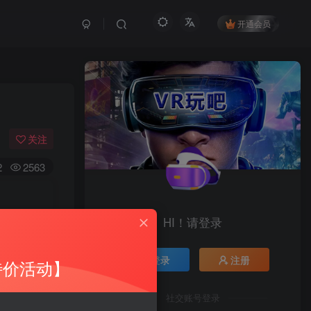
开通会员
关注
2
2563
HI！请登录
登录
注册
特价活动】
社交账号登录