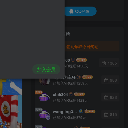
QQ登录
签到排行榜
签到领取今日奖励
TOP1
inwei100
1385
已加入VR玩吧1456天
加入会员
TOP2
/cy/我为车狂
986
已加入VR玩吧1259天
TOP3
chili304
828
已加入VR玩吧1428天
TOP4
wangling3621
815
已加入VR玩吧879天
TOP5