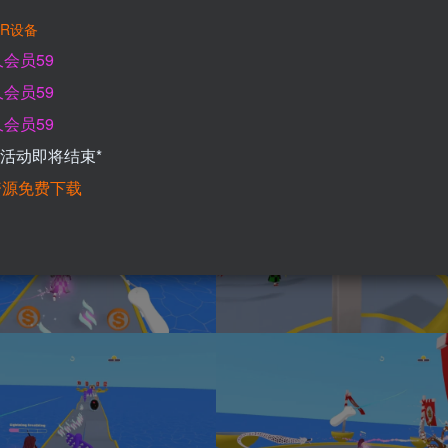
R设备
会员59
登录查看
会员59
会员59
*活动即将结束*
资源免费下载