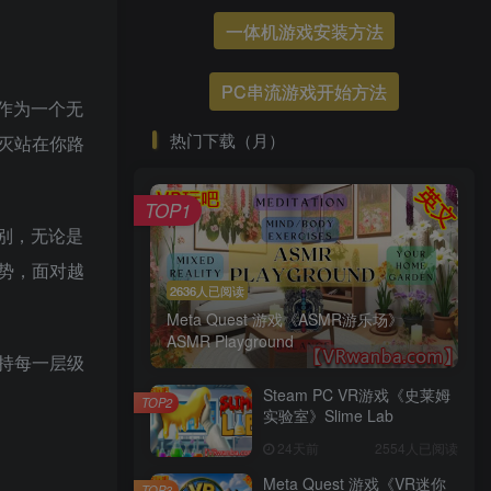
一体机游戏安装方法
PC串流游戏开始方法
。作为一个无
热门下载（月）
灭站在你路
TOP1
级别，无论是
势，面对越
2636人已阅读
Meta Quest 游戏《ASMR游乐场》
ASMR Playground
持每一层级
Steam PC VR游戏《史莱姆
TOP2
实验室》Slime Lab
24天前
2554人已阅读
Meta Quest 游戏《VR迷你
TOP3