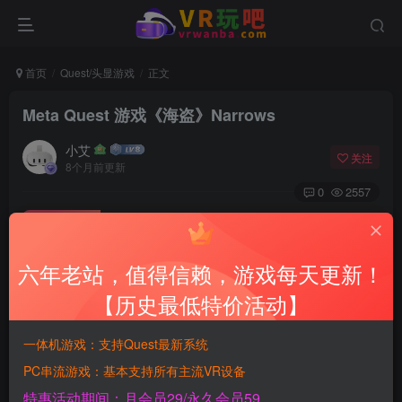
首页
Quest/头显游戏
正文
Meta Quest 游戏《海盗》Narrows
小艾
关注
8个月前更新
0
2557
付费资源
Meta Quest 游戏《海盗》Narrows
六年老站，值得信赖，游戏每天更新！
此内容为付费资源，请付费后查看
900
【历史最低特价活动】
积分
一体机游戏：支持Quest最新系统
免费
免费
黄金SVIP月会员
钻石SVIP永久会员
PC串流游戏：基本支持所有主流VR设备
登录购买
特惠活动期间：月会员29/永久会员59