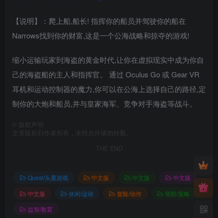
【说明】：爬上船,船长! 指挥你的船员并驾驶你的船在
Narrows找到你的财富,这是一个公海战略和掠夺的游戏!
缩小运输玩家到海盗的黄金时代,让你在虚拟现实中成为你自
己的海盗船的主人和指挥官。 通过 Oculus Go 或 Gear VR
耳机和运动控制器的魔力,你可以在公海上选择自己的路径,定
制你的大炮和船员,并与皇家海军、竞争对手海盗等战斗。
©
版权声明
文章版权归作者所有，未经允许请勿转载。
THE END
Quest/头显游戏
中文版
中文版
中文版
中文版
休闲/运动
冒险/动作
塔防/策略
益智/教育