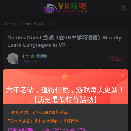
首页
Quest/头显游戏
正文
Oculus Quest 游戏《在VR中学习语言》Mondly:
Learn Languages in VR
小艾
关注
9天前更新
8
6214
付费资源
六年老站，值得信赖，游戏每天更新！
Oculus Quest 游戏《在VR中学习语言》Mondly: Learn Languages in VR
此内容为付费资源，请付费后查看
【历史最低特价活动】
会员专属资源
一体机游戏：支持Quest最新系统
免费
免费
黄金SVIP月会员
钻石SVIP永久会员
PC串流游戏：基本支持所有主流VR设备
特惠活动期间：月会员29/永久会员59
您暂无购买权限，请先开通会员