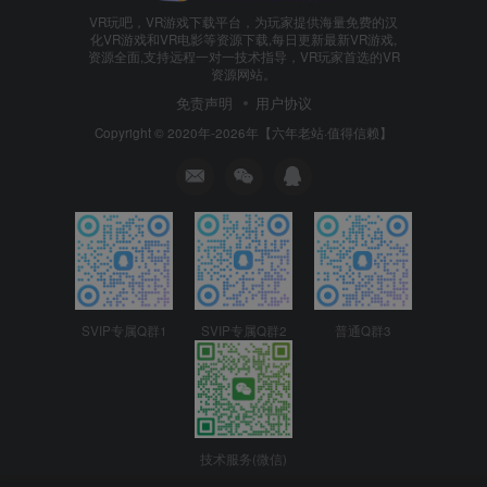
VR玩吧，VR游戏下载平台，为玩家提供海量免费的汉
化VR游戏和VR电影等资源下载,每日更新最新VR游戏,
资源全面,支持远程一对一技术指导，VR玩家首选的VR
资源网站。
免责声明
用户协议
Copyright © 2020年-2026年【六年老站·值得信赖】
SVIP专属Q群1
SVIP专属Q群2
普通Q群3
技术服务(微信)