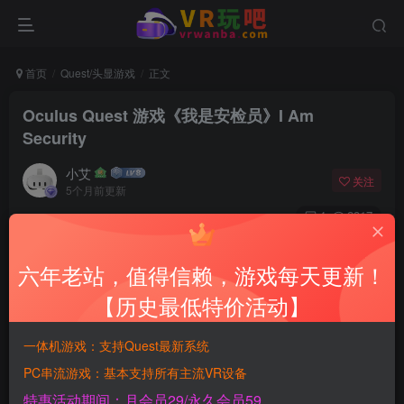
首页
Quest/头显游戏
正文
Oculus Quest 游戏《我是安检员》I Am
Security
小艾
关注
5个月前更新
4
2817
付费资源
六年老站，值得信赖，游戏每天更新！
Oculus Quest 游戏《我是安检员》I Am Security
此内容为付费资源，请付费后查看
【历史最低特价活动】
900
积分
一体机游戏：支持Quest最新系统
PC串流游戏：基本支持所有主流VR设备
免费
免费
黄金SVIP月会员
钻石SVIP永久会员
特惠活动期间：月会员29/永久会员59