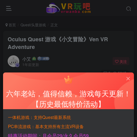
首页
Quest/头显游戏
正文
Oculus Quest 游戏《小文冒险》Ven VR
Adventure
小艾
关注
1年前更新
5
5015
付费资源
六年老站，值得信赖，游戏每天更新！
Oculus Quest 游戏《小文冒险》Ven VR Adventure
此内容为付费资源，请付费后查看
【历史最低特价活动】
会员专属资源
一体机游戏：支持Quest最新系统
免费
免费
黄金SVIP月会员
钻石SVIP永久会员
PC串流游戏：基本支持所有主流VR设备
特惠活动期间：月会员29/永久会员59
您暂无购买权限，请先开通会员