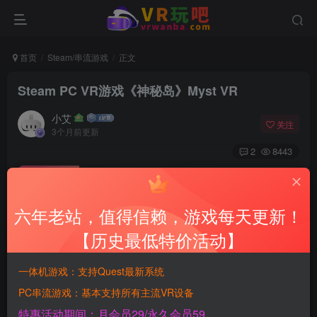
首页
Steam/串流游戏
正文
Steam PC VR游戏《神秘岛》Myst VR
小艾
关注
3个月前更新
2
8443
付费资源
Steam PC VR游戏《神秘岛》Myst VR
六年老站，值得信赖，游戏每天更新！
此内容为付费资源，请付费后查看
900
【历史最低特价活动】
积分
一体机游戏：支持Quest最新系统
免费
免费
黄金SVIP月会员
钻石SVIP永久会员
PC串流游戏：基本支持所有主流VR设备
登录购买
特惠活动期间：月会员29/永久会员59