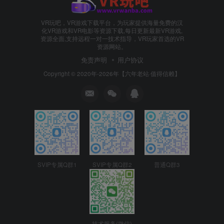
VR玩吧，VR游戏下载平台，为玩家提供海量免费的汉
化VR游戏和VR电影等资源下载,每日更新最新VR游戏,
资源全面,支持远程一对一技术指导，VR玩家首选的VR
资源网站。
免责声明
用户协议
Copyright © 2020年-2026年【六年老站·值得信赖】
SVIP专属Q群1
SVIP专属Q群2
普通Q群3
技术服务(微信)