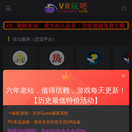
论坛板块（交流平台）
一体机游戏问题交流
一体机游戏推荐
PC串流游戏问题交流
102热度
113热度
76热度
96
六年老站，值得信赖，游戏每天更新！
关注
关注
关注
关
【历史最低特价活动】
一体机游戏（必玩）
一体机游戏：支持Quest最新系统
热门推荐
最新发布
最近更新
PC串流游戏：基本支持所有主流VR设备
特惠活动期间：月会员29/永久会员59