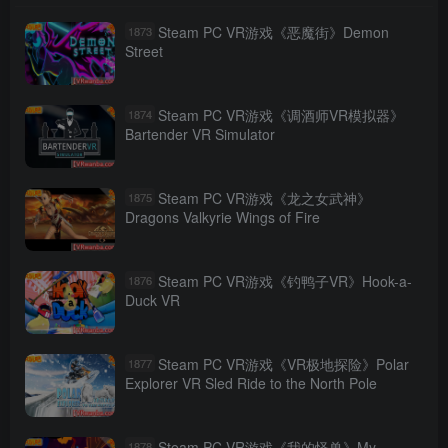
Steam PC VR游戏《恶魔街》Demon
1873
Street
Steam PC VR游戏《调酒师VR模拟器》
1874
Bartender VR Simulator
Steam PC VR游戏《龙之女武神》
1875
Dragons Valkyrie Wings of Fire
Steam PC VR游戏《钓鸭子VR》Hook-a-
1876
Duck VR
Steam PC VR游戏《VR极地探险》Polar
1877
Explorer VR Sled Ride to the North Pole
Steam PC VR游戏《我的怪兽》My
1878