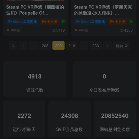
Steam PC VR游戏《烟囱镇的
Steam PC VR游戏《罗斯贝克
波贝》PoupeIIe Of
的冰激凌-冰人模拟》
ChimneyTown VR ～into
Rosebaker’s Icy Treats –
Steam/串流游戏
中文版
中文版
Steam/串流游戏
中文版
中
the world～（高速下载）
The VR Iceman Sim（高速下
4年前
4年前
载）
5419
4206
1
…
208
209
210
…
233
跳转
4913
0
资源总数
今日发布新游戏
2272
24308
20852540
运行时间/天
SVIP会员总数
网站总浏览次数