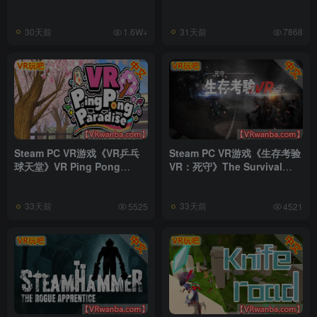
Sunshine® 2 VR
Sunshine® VR Remake
30天前
31天前
1.6W+
7868
Steam PC VR游戏《VR乒乓
Steam PC VR游戏《生存考验
球天堂》VR Ping Pong
VR：死守》The Survival
Paradise
Test VR Defend To Death
33天前
33天前
5525
4521