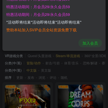
Meta Quest 游戏《极限滑翔伞》Paraglide Xtreme
特惠活动期间：月会员29/永久会员59
特惠活动期间：月会员29/永久会员59
>加载更多
*活动即将结束*活动即将结束*活动即将结束*
赞助本站加入SVIP会员全站资源免费下载
中文版
加入会员
VR游戏分类
Quest/头显游戏
Steam/串流游戏
360°全景/3D
分类(中/英)
冒险/动作
射击/弓箭
体育/音乐
恐怖/解谜
赛车
分类(中/英)
中文版
英文版
排序
更新
发布
浏览
评论
随机