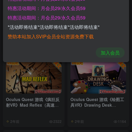
特惠活动期间：月会员29/永久会员59
特惠活动期间：月会员29/永久会员59
*活动即将结束*活动即将结束*活动即将结束*
Oculus Quest 游戏《射击场
Oculus Quest 游戏《包围
模拟器VR》GAIM Range（高
VR》Encircled（高速下载）
赞助本站加入SVIP会员全站资源免费下载
速下载）
2年前
2年前
1149
1423
加入会员
Oculus Quest 游戏《疯狂反
Oculus Quest 游戏《绘图工
射VR》Mad Reflex（高速下
具VR》Drawing Desk
载）
VR（高速下载）
2年前
2年前
2322
1164