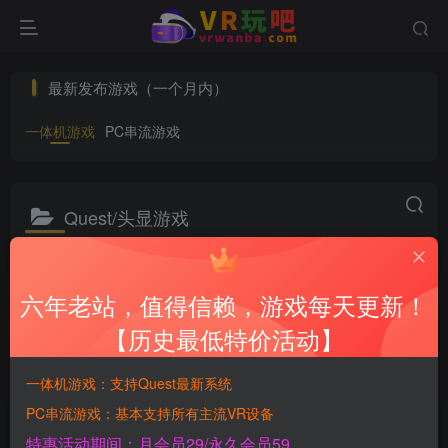
最新发布游戏（一个月内）
一体机游戏
PC串流游戏
Quest/头显游戏
直接安装头显运行的游戏
六年老站，值得信赖，游戏每天更新！
VR游戏分类
Quest/头显游戏
Steam/串流游戏
360°全景/3D
【历史最低特价活动】
分类(中/英)
冒险/动作
射击/弓箭
体育/音乐
恐怖/解谜
赛车
排序
更新
发布
浏览
评论
随机
一体机游戏：支持Quest最新系统
PC串流游戏：基本支持所有主流VR设备
特惠活动期间：月会员29/永久会员59