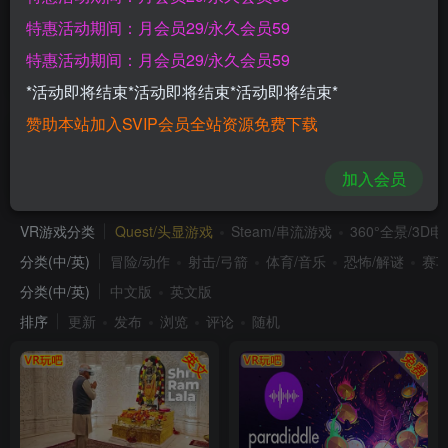
Meta Quest 游戏《心跳英雄》Heart Beat Hero
特惠活动期间：月会员29/永久会员59
特惠活动期间：月会员29/永久会员59
>加载更多
*活动即将结束*活动即将结束*活动即将结束*
赞助本站加入SVIP会员全站资源免费下载
益智/教育
加入会员
VR游戏分类
Quest/头显游戏
Steam/串流游戏
360°全景/3D
分类(中/英)
冒险/动作
射击/弓箭
体育/音乐
恐怖/解谜
赛车
分类(中/英)
中文版
英文版
排序
更新
发布
浏览
评论
随机